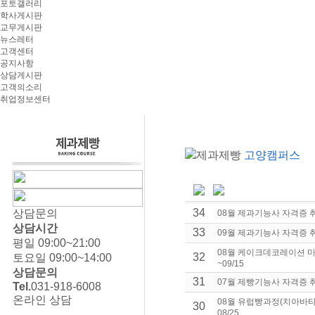
포토갤러리
학사게시판
교무게시판
뉴스레터
고객센터
공지사항
상담게시판
고객의소리
취업정보센터
제과제빵
고양캠퍼스
34
상담문의
08월 제과기능사 자격증 취득
상담시간
33
09월 제과기능사 자격증 취득
평일 09:00~21:00
08월 케이크데코레이션 마
32
토요일 09:00~14:00
~09/15
상담문의
31
07월 제빵기능사 자격증 취득
Tel.
031-918-6008
온라인 상담
08월 유럽빵과정(치아바타,
30
08/25