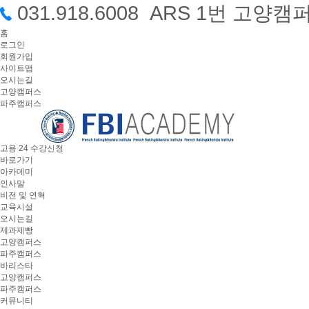
031.918.6008 ARS 1번 고
홈
로그인
회원가입
사이트맵
오시는길
고양캠퍼스
파주캠퍼스
고용 24 수강신청
바로가기
아카데미
인사말
비전 및 연혁
교육시설
오시는길
제과제빵
고양캠퍼스
파주캠퍼스
바리스타
고양캠퍼스
파주캠퍼스
커뮤니티