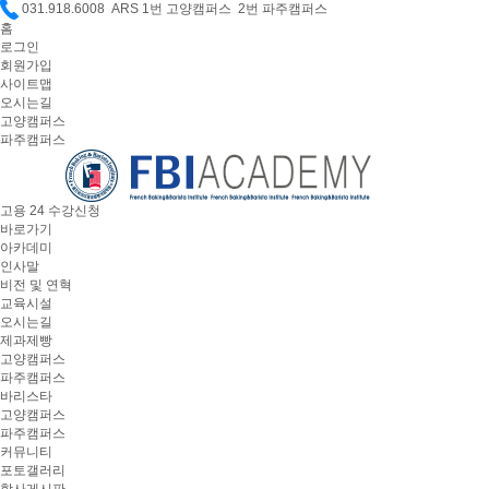
031.918.6008 ARS 1번 고양캠퍼스 2번 파주캠퍼스
홈
로그인
회원가입
사이트맵
오시는길
고양캠퍼스
파주캠퍼스
고용 24 수강신청
바로가기
아카데미
인사말
비전 및 연혁
교육시설
오시는길
제과제빵
고양캠퍼스
파주캠퍼스
바리스타
고양캠퍼스
파주캠퍼스
커뮤니티
포토갤러리