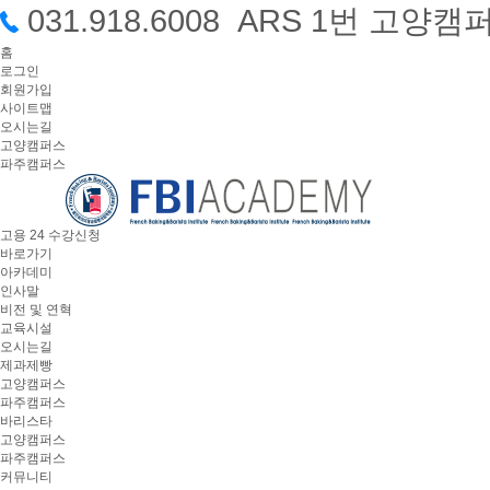
031.918.6008 ARS 1번 고
홈
로그인
회원가입
사이트맵
오시는길
고양캠퍼스
파주캠퍼스
고용 24 수강신청
바로가기
아카데미
인사말
비전 및 연혁
교육시설
오시는길
제과제빵
고양캠퍼스
파주캠퍼스
바리스타
고양캠퍼스
파주캠퍼스
커뮤니티