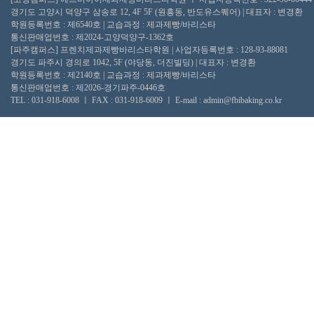
경기도 고양시 덕양구 삼송로 12, 4F 5F (원흥동, 반도유스퀘어) | 대표자 : 변경환
학원등록번호 : 제6540호 | 교습과정 : 제과제빵/바리스타
통신판매업번호 : 제2024-고양덕양구-1362호
[파주캠퍼스] 프렌치제과제빵바리스타학원 | 사업자등록번호 : 128-93-88081
경기도 파주시 경의로 1042, 5F (야당동, 더진빌딩) | 대표자 : 변경환
학원등록번호 : 제2140호 | 교습과정 : 제과제빵/바리스타
통신판매업번호 : 제2026-경기파주-0446호
TEL : 031-918-6008 ㅣ FAX : 031-918-6009 ㅣ E-mail : admin@fbibaking.co.kr