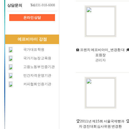
상담문의
Tel.
031-918-6008
온라인 상담
에프비아이 강점
국가대표 학원
🏫 프렌치 에프비아이_변경환 대

표원장
국가기능장 교육원
관리자
고용노동부 인증기관
민간자격 운영기관
커피협회 인증기관
🏆2011년 제15회 서울국제빵과

자 경진대회 심사위원 변경환