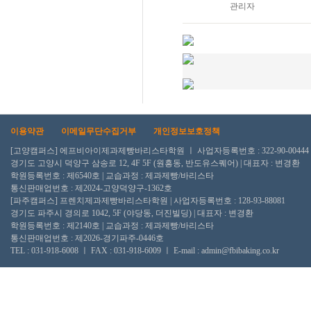
관리자
이용약관
이메일무단수집거부
개인정보보호정책
[고양캠퍼스] 에프비아이제과제빵바리스타학원 ㅣ 사업자등록번호 : 322-90-00444
경기도 고양시 덕양구 삼송로 12, 4F 5F (원흥동, 반도유스퀘어) | 대표자 : 변경환
학원등록번호 : 제6540호 | 교습과정 : 제과제빵/바리스타
통신판매업번호 : 제2024-고양덕양구-1362호
[파주캠퍼스] 프렌치제과제빵바리스타학원 | 사업자등록번호 : 128-93-88081
경기도 파주시 경의로 1042, 5F (야당동, 더진빌딩) | 대표자 : 변경환
학원등록번호 : 제2140호 | 교습과정 : 제과제빵/바리스타
통신판매업번호 : 제2026-경기파주-0446호
TEL : 031-918-6008 ㅣ FAX : 031-918-6009 ㅣ E-mail : admin@fbibaking.co.kr