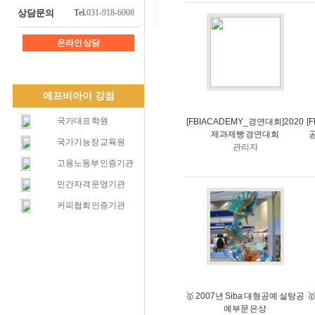
상담문의
Tel.
031-918-6008
온라인 상담
에프비아이 강점
국가대표 학원
[FBI ACADEMY_경연대회]2020
[
제과제빵 경연대회
국가기능장 교육원
관리자
고용노동부 인증기관
민간자격 운영기관
커피협회 인증기관
🥇 2007년 Siba 대형공예 설탕공

예부문 은상