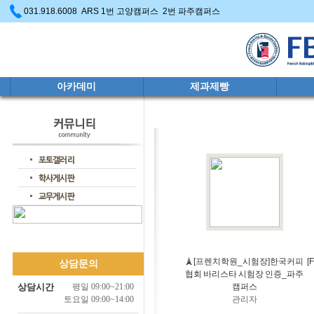
031.918.6008 ARS 1번 고양캠퍼스 2번 파주캠퍼스
아카데미
제과제빵
🗼[프렌치학원_시험장]한국커피
[
상담문의
협회 바리스타 시험장 인증_파주
상담시간
평일 09:00~21:00
캠퍼스
토요일 09:00~14:00
관리자