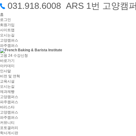
031.918.6008 ARS 1번 고
홈
로그인
회원가입
사이트맵
오시는길
고양캠퍼스
파주캠퍼스
고용 24 수강신청
바로가기
아카데미
인사말
비전 및 연혁
교육시설
오시는길
제과제빵
고양캠퍼스
파주캠퍼스
바리스타
고양캠퍼스
파주캠퍼스
커뮤니티
포토갤러리
학사게시판