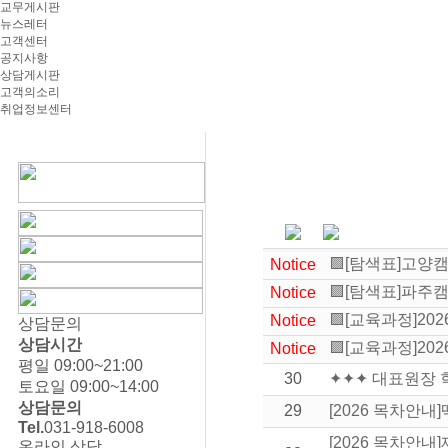
교무게시판
뉴스레터
고객센터
공지사항
상담게시판
고객의소리
취업정보센터
🟪[탐색표]고양
Notice
🟪[탐색표]파주
Notice
🟪[교육과정]2
Notice
상담문의
상담시간
🟪[교육과정]2
Notice
평일 09:00~21:00
30
✦✦✦ 대표원장 
토요일 09:00~14:00
상담문의
29
[2026 목차안
Tel.
031-918-6008
[2026 목차안
온라인 상담