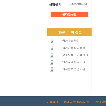
상담문의
Tel.
031-918-6008
온라인 상담
에프비아이 강점
국가대표 학원
국가기능장 교육원
고용노동부 인증기관
민간자격 운영기관
커피협회 인증기관
이용약관
이메일무단수집거부
개인정