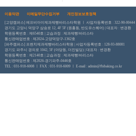
이용약관
이메일무단수집거부
개인정보보호정책
[고양캠퍼스] 에프비아이제과제빵바리스타학원 ㅣ 사업자등록번호 : 322-90-00444
경기도 고양시 덕양구 삼송로 12, 4F 5F (원흥동, 반도유스퀘어) | 대표자 : 변경환
학원등록번호 : 제6540호 | 교습과정 : 제과제빵/바리스타
통신판매업번호 : 제2024-고양덕양구-1362호
[파주캠퍼스] 프렌치제과제빵바리스타학원 | 사업자등록번호 : 128-93-88081
경기도 파주시 경의로 1042, 5F (야당동, 더진빌딩) | 대표자 : 변경환
학원등록번호 : 제2140호 | 교습과정 : 제과제빵/바리스타
통신판매업번호 : 제2026-경기파주-0446호
TEL : 031-918-6008 ㅣ FAX : 031-918-6009 ㅣ E-mail : admin@fbibaking.co.kr