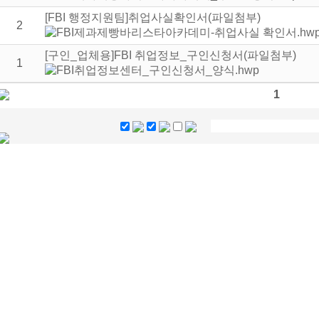
[FBI 행정지원팀]취업사실확인서(파일첨부)
2
[구인_업체용]FBI 취업정보_구인신청서(파일첨부)
1
1