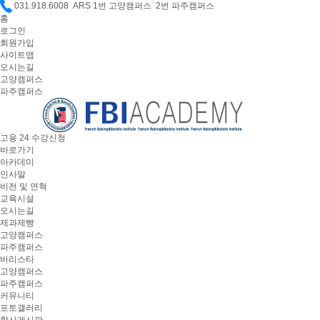
031.918.6008 ARS 1번 고양캠퍼스 2번 파주캠퍼스
홈
로그인
회원가입
사이트맵
오시는길
고양캠퍼스
파주캠퍼스
고용 24 수강신청
바로가기
아카데미
인사말
비전 및 연혁
교육시설
오시는길
제과제빵
고양캠퍼스
파주캠퍼스
바리스타
고양캠퍼스
파주캠퍼스
커뮤니티
포토갤러리