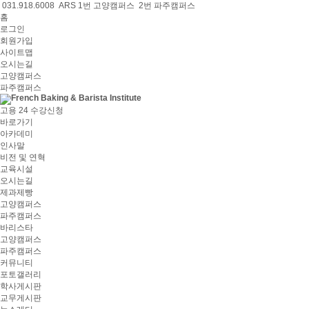
031.918.6008 ARS 1번 고양캠퍼스 2번 파주캠퍼스
홈
로그인
회원가입
사이트맵
오시는길
고양캠퍼스
파주캠퍼스
고용 24 수강신청
바로가기
아카데미
인사말
비전 및 연혁
교육시설
오시는길
제과제빵
고양캠퍼스
파주캠퍼스
바리스타
고양캠퍼스
파주캠퍼스
커뮤니티
포토갤러리
학사게시판
교무게시판