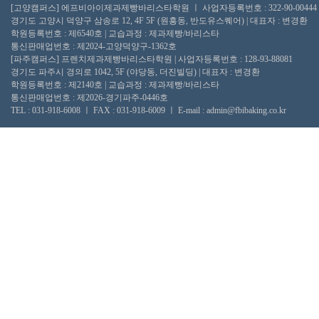
[고양캠퍼스] 에프비아이제과제빵바리스타학원 ㅣ 사업자등록번호 : 322-90-00444
경기도 고양시 덕양구 삼송로 12, 4F 5F (원흥동, 반도유스퀘어) | 대표자 : 변경환
학원등록번호 : 제6540호 | 교습과정 : 제과제빵/바리스타
통신판매업번호 : 제2024-고양덕양구-1362호
[파주캠퍼스] 프렌치제과제빵바리스타학원 | 사업자등록번호 : 128-93-88081
경기도 파주시 경의로 1042, 5F (야당동, 더진빌딩) | 대표자 : 변경환
학원등록번호 : 제2140호 | 교습과정 : 제과제빵/바리스타
통신판매업번호 : 제2026-경기파주-0446호
TEL : 031-918-6008 ㅣ FAX : 031-918-6009 ㅣ E-mail : admin@fbibaking.co.kr