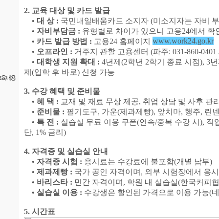
2. 교육 대상 및 카드 발급
• 대 상 :
국민내일배움카드 소지자 (미소지자는 자비 부
• 자비부담금 :
유형별로 차이가 있으니 고용24에서 확
www.work24.go.kr
• 카드 발급 방법 :
고용24 홈페이지
• 오프라인 :
거주지 관할 고용센터 (파주: 031-860-0401 / 고
• 대학생 지원 확대 :
4년제(2학년 2학기 종료 시점), 3년
제(입학 후 바로) 신청 가능
3. 수강 혜택 및 준비물
• 혜 택 :
교재 및 재료 무상 제공, 취업 상담 및 사후 관리
• 준비물 :
필기도구, 가운(제과제빵), 앞치마, 행주, 린
• 특 전 :
실습실 무료 이용 쿠폰(연속/중복 수강 시),
단, 1% 금리)
4. 자격증 및 실습실 안내
• 자격증 시험 :
응시료는 수강료에 불포함(개별 납부)
• 제과제빵 :
국가 공인 자격이며, 외부 시험장에서 응시
• 바리스타 :
민간 자격이며, 학원 내 실습실(한국커피협
• 실습실 이용 :
수강생은 할인된 가격으로 이용 가능(네이
5. 시간표