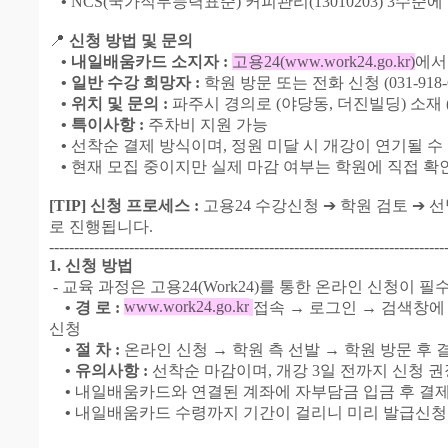
•
NCS(국가직무능력표준) 커피관리(13010203) 3수준
📍
신청 방법 및 문의
• 내일배움카드 소지자 :
고용24(www.work24.go.kr)
에서
• 일반 수강 희망자 :
학원 방문 또는 전화 신청 (031-918-
• 위치 및 문의 :
파주시 경의로 (야당동, 더진빌딩) 소재 (03
• 특이사항 :
주차비 지원 가능
•
선착순 결제 방식이며, 정원 미달 시 개강이 연기될 수
•
현재 모집 중이지만 실제 마감 여부는 학원에 직접 확
[TIP] 신청 프로세스 :
고용24 수강신청 ➔ 학원 검토 ➔ 선
로 진행됩니다.
-------------------------------------------------------------------------------
1. 신청 방법
- 교육 과정은 고용24(Work24)를 통한 온라인 신청이 필
www.work24.go.kr
• 경 로 :
접속 → 로그인 → 검색창에 
신청
• 절 차 :
온라인 신청 → 학원 측 선발 → 학원 방문 후 
• 유의사항 :
선착순 마감이며, 개강 3일 전까지 신청 권
•
내일배움카드와 연결된 계좌에 자부담금 입금 후 결제
•
내일배움카드 수령까지 기간이 걸리니 미리 발급신청 