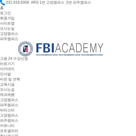
031.918.6008 ARS 1번 고양캠퍼스 2번 파주캠퍼스
홈
로그인
회원가입
사이트맵
오시는길
고양캠퍼스
파주캠퍼스
고용 24 수강신청
바로가기
아카데미
인사말
비전 및 연혁
교육시설
오시는길
제과제빵
고양캠퍼스
파주캠퍼스
바리스타
고양캠퍼스
파주캠퍼스
커뮤니티
포토갤러리