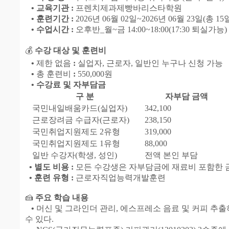
• 교육기관 :
프렌치제과제빵바리스타학원
• 훈련기간 :
2026년 06월 02일~2026년 06월 23일(총 15
• 수업시간 :
오후반_월~금 14:00~18:00(17:30 퇴실가능)
💰
수강 대상 및 훈련비
•
제한 없음
:
실업자, 근로자, 일반인 누구나 신청 가능
•
총 훈련비
:
550,000원
• 수강료 및 자부담금
구 분
자부담 금액
국민내일배움카드(실업자)
342,100
근로장려금 수급자(근로자)
238,150
국민취업지원제도 2유형
319,000
국민취업지원제도 1유형
88,000
일반 수강자(학생, 성인)
전액 본인 부담
• 별도 비용 :
모든 수강생은 자부담금에 재료비 포함한 금
• 훈련 유형 :
근로자직업능력개발훈련
🍰
주요 학습 내용
•
머신 및 그라인더 관리, 에스프레소 음료 및 커피 추
수 있다.