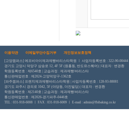
이용약관
이메일무단수집거부
개인정보보호정책
[고양캠퍼스] 에프비아이제과제빵바리스타학원 ㅣ 사업자등록번호 : 322-90-00444
경기도 고양시 덕양구 삼송로 12, 4F 5F (원흥동, 반도유스퀘어) | 대표자 : 변경환
학원등록번호 : 제6540호 | 교습과정 : 제과제빵/바리스타
통신판매업번호 : 제2024-고양덕양구-1362호
[파주캠퍼스] 프렌치제과제빵바리스타학원 | 사업자등록번호 : 128-93-88081
경기도 파주시 경의로 1042, 5F (야당동, 더진빌딩) | 대표자 : 변경환
학원등록번호 : 제2140호 | 교습과정 : 제과제빵/바리스타
통신판매업번호 : 제2026-경기파주-0446호
TEL : 031-918-6008 ㅣ FAX : 031-918-6009 ㅣ E-mail : admin@fbibaking.co.kr