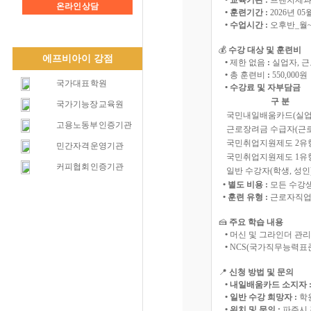
• 교육기관 :
프렌치제과
온라인 상담
• 훈련기간 :
2026년 05
• 수업시간 :
오후반_월~금 
💰
수강 대상 및 훈련비
에프비아이 강점
•
제한 없음
:
실업자, 근
•
총 훈련비
:
550,000원
국가대표 학원
• 수강료 및 자부담금
구 분
국가기능장 교육원
국민내일배움카드(
고용노동부 인증기관
근로장려금 수급자(
국민취업지원제도 2유
민간자격 운영기관
국민취업지원제도 1유
커피협회 인증기관
일반 수강자(학생, 성인
• 별도 비용 :
모든 수강생
• 훈련 유형 :
근로자직업
🍰
주요 학습 내용
•
머신 및 그라인더 관리
•
NCS(국가직무능력표준)
📍
신청 방법 및 문의
• 내일배움카드 소지자 
• 일반 수강 희망자 :
학원
• 위치 및 문의 :
파주시 경