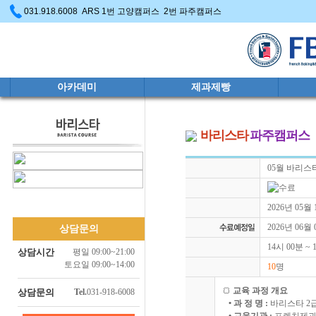
031.918.6008 ARS 1번 고양캠퍼스 2번 파주캠퍼스
아카데미
제과제빵
바리스타
파주캠퍼스
05월 바리스타
2026년 05월
2026년 06월
상담문의
14시 00분 ~
상담시간
평일 09:00~21:00
토요일 09:00~14:00
10
명
🍞
교육 과정 개요
상담문의
Tel.
031-918-6008
• 과 정 명 :
바리스타 2급