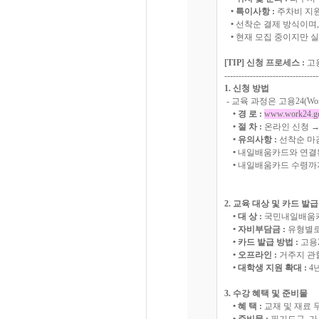
• 특이사항 :
주차비 지원
•
선착순 결제 방식이며,
•
현재 모집 중이지만 실
[TIP] 신청 프로세스 :
고용
---------------------------------
1. 신청 방법
- 교육 과정은 고용24(W
• 경 로 :
www.work24.go
• 절 차 :
온라인 신청 →
• 유의사항 :
선착순 마감
•
내일배움카드와 연결된
•
내일배움카드 수령까지
2. 교육 대상 및 카드 발급
• 대 상 :
국민내일배움카
• 자비부담금 :
유형별로
• 카드 발급 방법 :
고용
• 오프라인 :
거주지 관할 고
• 대학생 지원 확대 :
4년
3. 수강 혜택 및 준비물
• 혜 택 :
교재 및 재료 무