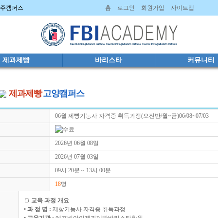
 파주캠퍼스
홈
로그인
회원가입
사이트맵
제과제빵
바리스타
커뮤니티
제과제빵
고양캠퍼스
06월 제빵기능사 자격증 취득과정(오전반/월~금)06/08~07/03
2026년 06월 08일
2026년 07월 03일
09시 20분 ~ 13시 00분
18
명
🍞
교육 과정 개요
• 과 정 명 :
제빵기능사 자격증 취득과정