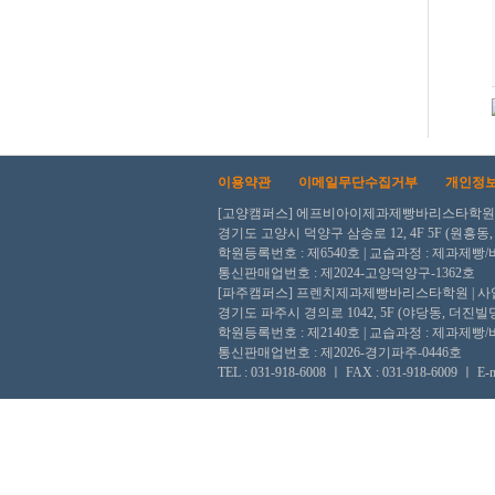
이용약관
이메일무단수집거부
개인정
[고양캠퍼스] 에프비아이제과제빵바리스타학원 ㅣ 사업
경기도 고양시 덕양구 삼송로 12, 4F 5F (원흥동
학원등록번호 : 제6540호 | 교습과정 : 제과제빵
통신판매업번호 : 제2024-고양덕양구-1362호
[파주캠퍼스] 프렌치제과제빵바리스타학원 | 사업자등록
경기도 파주시 경의로 1042, 5F (야당동, 더진빌딩
학원등록번호 : 제2140호 | 교습과정 : 제과제빵
통신판매업번호 : 제2026-경기파주-0446호
TEL : 031-918-6008 ㅣ FAX : 031-918-6009 ㅣ E-ma