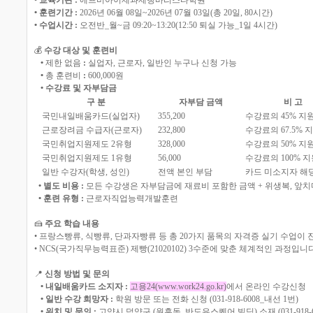
• 교육기관 :
에프비아이제과제빵바리스타학원
• 훈련기간 :
2026년 06월 08일~2026년 07월 03일(총 20일, 80시간)
• 수업시간 :
오전반_월~금 09:20~13:20(12:50 퇴실 가능_1일 4시간)
💰
수강 대상 및 훈련비
•
제한 없음
:
실업자, 근로자, 일반인 누구나 신청 가능
•
총 훈련비
:
600,000원
• 수강료 및 자부담금
구 분
자부담 금액
비 고
국민내일배움카드(실업자)
355,200
수강료의 45% 
근로장려금 수급자(근로자)
232,800
수강료의 67.5% 
국민취업지원제도 2유형
328,000
수강료의 50% 지
국민취업지원제도 1유형
56,000
수강료의 100%
일반 수강자(학생, 성인)
전액 본인 부담
카드 미소지자 해
• 별도 비용 :
모든 수강생은 자부담금에 재료비 포함한 금액 + 위생복, 앞치
• 훈련 유형 :
근로자직업능력개발훈련
🍰
주요 학습 내용
• 프랑스빵류, 식빵류, 단과자빵류 등 총 20가지 품목의 자격증 실기 수업이
• NCS(국가직무능력표준) 제빵(21020102) 3수준에 맞춘 체계적인 과정입니다
📍
신청 방법 및 문의
• 내일배움카드 소지자 :
고용24(www.work24.go.kr)
에서 온라인 수강신청
• 일반 수강 희망자 :
학원 방문 또는 전화 신청 (031-918-6008_내선 1번)
• 위치 및 문의 :
고양시 덕양구 (원흥동, 반도유스퀘어 빌딩) 소재 (031-918-6