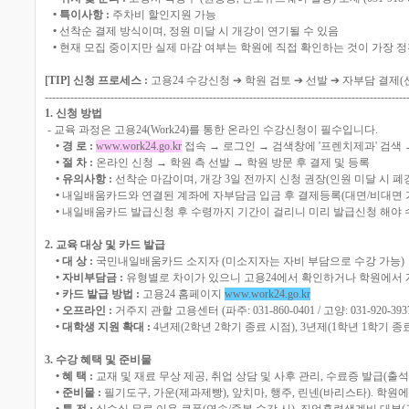
• 특이사항 :
주차비 할인지원 가능
•
선착순 결제 방식이며, 정원 미달 시 개강이 연기될 수 있음
•
현재 모집 중이지만 실제 마감 여부는 학원에 직접 확인하는 것이 가장 
[TIP] 신청 프로세스 :
고용24 수강신청 ➔ 학원 검토 ➔ 선발 ➔ 자부담 결제
---------------------------------------------------------------------------------------------------
1. 신청 방법
- 교육 과정은 고용24(Work24)를 통한 온라인 수강신청이 필수입니다.
• 경 로 :
www.work24.go.kr
접속 → 로그인 → 검색창에 '프렌치제과' 검색 
• 절 차 :
온라인 신청 → 학원 측 선발 → 학원 방문 후 결제 및 등록
• 유의사항 :
선착순 마감이며, 개강 3일 전까지 신청 권장(인원 미달 시 폐
•
내일배움카드와 연결된 계좌에 자부담금 입금 후 결제등록(대면/비대면 
•
내일배움카드 발급신청 후 수령까지 기간이 걸리니 미리 발급신청 해야 
2. 교육 대상 및 카드 발급
• 대 상 :
국민내일배움카드 소지자 (미소지자는 자비 부담으로 수강 가능)
• 자비부담금 :
유형별로 차이가 있으니 고용24에서 확인하거나 학원에서 
• 카드 발급 방법 :
고용24 홈페이지
www.work24.go.kr
• 오프라인 :
거주지 관할 고용센터 (파주: 031-860-0401 / 고양: 031-920-393
• 대학생 지원 확대 :
4년제(2학년 2학기 종료 시점), 3년제(1학년 1학기 종
3. 수강 혜택 및 준비물
• 혜 택 :
교재 및 재료 무상 제공, 취업 상담 및 사후 관리, 수료증 발급(출석 
• 준비물 :
필기도구, 가운(제과제빵), 앞치마, 행주, 린넨(바리스타). 학원