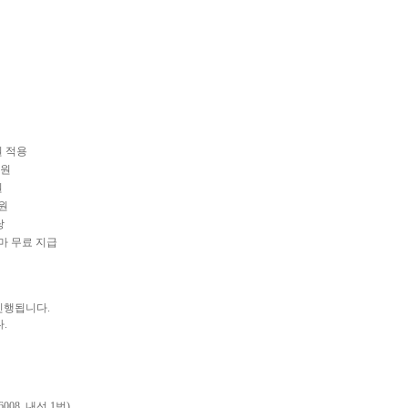
지원 적용
지원
원
 지원
당
마 무료 지급
 진행됩니다.
.
008_내선 1번)