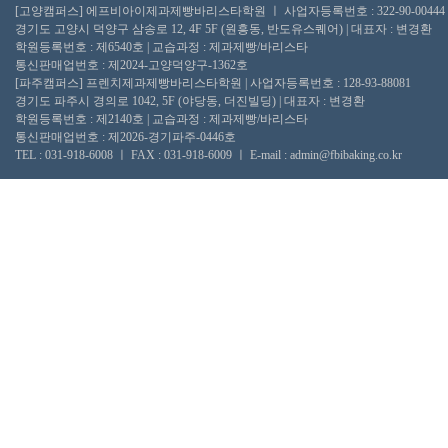
[고양캠퍼스] 에프비아이제과제빵바리스타학원 ㅣ 사업자등록번호 : 322-90-00444
경기도 고양시 덕양구 삼송로 12, 4F 5F (원흥동, 반도유스퀘어) | 대표자 : 변경환
학원등록번호 : 제6540호 | 교습과정 : 제과제빵/바리스타
통신판매업번호 : 제2024-고양덕양구-1362호
[파주캠퍼스] 프렌치제과제빵바리스타학원 | 사업자등록번호 : 128-93-88081
경기도 파주시 경의로 1042, 5F (야당동, 더진빌딩) | 대표자 : 변경환
학원등록번호 : 제2140호 | 교습과정 : 제과제빵/바리스타
통신판매업번호 : 제2026-경기파주-0446호
TEL : 031-918-6008 ㅣ FAX : 031-918-6009 ㅣ E-mail : admin@fbibaking.co.kr