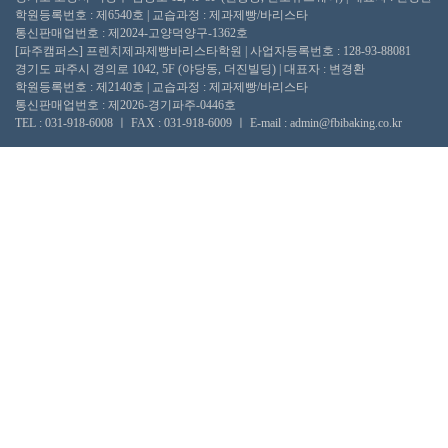
학원등록번호 : 제6540호 | 교습과정 : 제과제빵/바리스타
통신판매업번호 : 제2024-고양덕양구-1362호
[파주캠퍼스] 프렌치제과제빵바리스타학원 | 사업자등록번호 : 128-93-88081
경기도 파주시 경의로 1042, 5F (야당동, 더진빌딩) | 대표자 : 변경환
학원등록번호 : 제2140호 | 교습과정 : 제과제빵/바리스타
통신판매업번호 : 제2026-경기파주-0446호
TEL : 031-918-6008 ㅣ FAX : 031-918-6009 ㅣ E-mail : admin@fbibaking.co.kr