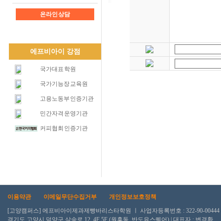
온라인 상담
에프비아이 강점
국가대표 학원
국가기능장 교육원
고용노동부 인증기관
민간자격 운영기관
커피협회 인증기관
이용약관
이메일무단수집거부
개인정보보호정책
[고양캠퍼스] 에프비아이제과제빵바리스타학원 ㅣ 사업자등록번호 : 322-90-00444
경기도 고양시 덕양구 삼송로 12, 4F 5F (원흥동, 반도유스퀘어) | 대표자 : 변경환