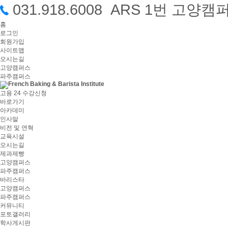
031.918.6008 ARS 1번 고
홈
로그인
회원가입
사이트맵
오시는길
고양캠퍼스
파주캠퍼스
고용 24 수강신청
바로가기
아카데미
인사말
비전 및 연혁
교육시설
오시는길
제과제빵
고양캠퍼스
파주캠퍼스
바리스타
고양캠퍼스
파주캠퍼스
커뮤니티
포토갤러리
학사게시판