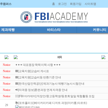
 파주캠퍼스
홈
로그인
회원가입
사이트맵
제과제빵
바리스타
커뮤니티
Notice
✦✦✦ 대표원장 학력 이력 사항 ✦✦✦
Notice
🟦[교육지원]교습비 게시표
Notice
🟦[교육지원]교습비등 반환기준 안내
Notice
🟦[한국산업인력공단] 제과기능사 제빵기능사 시험안내
Notice
📢[자격증 정보]훈련과정 연계 자격증 안내
Notice
🤼‍♀️[FBI 아카데미] 직장인/중고등학생/동호회 일일 체험활동 모집
📚[포트폴리오]베이커리카페 디저트 과정(마카롱,타르트)
29