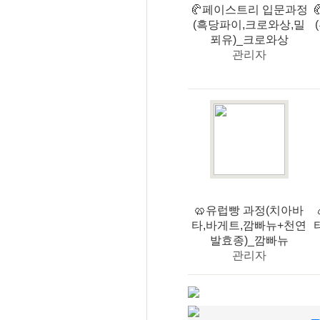
🥐페이스트리 입문과정
(흑당파이,크로와상,밀
푀유)_크로와상
관리자
🥨유럽빵 과정(치아바
타,바게트,깜빠뉴+천연
발효종)_깜빠뉴
관리자