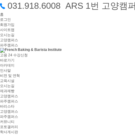
031.918.6008 ARS 1번 고
홈
로그인
회원가입
사이트맵
오시는길
고양캠퍼스
파주캠퍼스
고용 24 수강신청
바로가기
아카데미
인사말
비전 및 연혁
교육시설
오시는길
제과제빵
고양캠퍼스
파주캠퍼스
바리스타
고양캠퍼스
파주캠퍼스
커뮤니티
포토갤러리
학사게시판