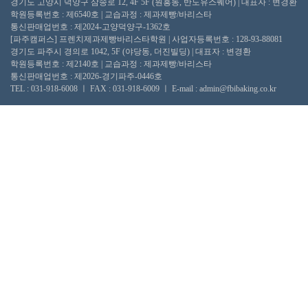
경기도 고양시 덕양구 삼송로 12, 4F 5F (원흥동, 반도유스퀘어) | 대표자 : 변경환
학원등록번호 : 제6540호 | 교습과정 : 제과제빵/바리스타
통신판매업번호 : 제2024-고양덕양구-1362호
[파주캠퍼스] 프렌치제과제빵바리스타학원 | 사업자등록번호 : 128-93-88081
경기도 파주시 경의로 1042, 5F (야당동, 더진빌딩) | 대표자 : 변경환
학원등록번호 : 제2140호 | 교습과정 : 제과제빵/바리스타
통신판매업번호 : 제2026-경기파주-0446호
TEL : 031-918-6008 ㅣ FAX : 031-918-6009 ㅣ E-mail : admin@fbibaking.co.kr