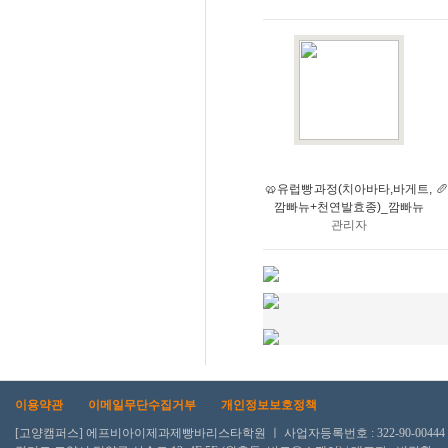
🥨유럽빵 과정(치아바타,바게트,

깜빠뉴+천연발효종)_깜빠뉴
관리자
이용약관
이메일무단수집거부
개인정보보호정책
[고양캠퍼스] 에프비아이제과제빵바리스타학원 ㅣ 사업자등록번호 : 322-90-00444