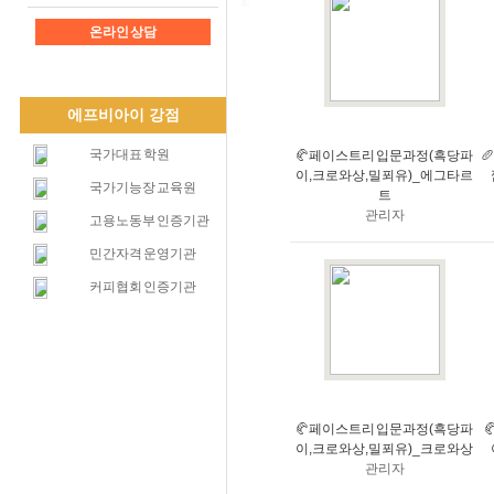
온라인 상담
에프비아이 강점
국가대표 학원
🥐페이스트리 입문과정(흑당파

이,크로와상,밀푀유)_에그타르
국가기능장 교육원
트
관리자
고용노동부 인증기관
민간자격 운영기관
커피협회 인증기관
🥐페이스트리 입문과정(흑당파
이,크로와상,밀푀유)_크로와상
관리자