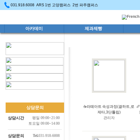
031.918.6008 ARS 1번 고양캠퍼스 2번 파주캠퍼스
아카데미
제과제빵
☕라떼아트 속성과정(결하트,로

상담문의
제타,3단튤립)
상담시간
평일 09:00~21:00
관리자
토요일 09:00~14:00
상담문의
Tel.
031-918-6008