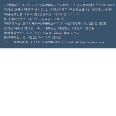
[고양캠퍼스] 에프비아이제과제빵바리스타학원 ㅣ 사업자등록번호 : 322-90-00444
경기도 고양시 덕양구 삼송로 12, 4F 5F (원흥동, 반도유스퀘어) | 대표자 : 변경환
학원등록번호 : 제6540호 | 교습과정 : 제과제빵/바리스타
통신판매업번호 : 제2024-고양덕양구-1362호
[파주캠퍼스] 프렌치제과제빵바리스타학원 | 사업자등록번호 : 128-93-88081
경기도 파주시 경의로 1042, 5F (야당동, 더진빌딩) | 대표자 : 변경환
학원등록번호 : 제2140호 | 교습과정 : 제과제빵/바리스타
통신판매업번호 : 제2026-경기파주-0446호
TEL : 031-918-6008 ㅣ FAX : 031-918-6009 ㅣ E-mail : admin@fbibaking.co.kr